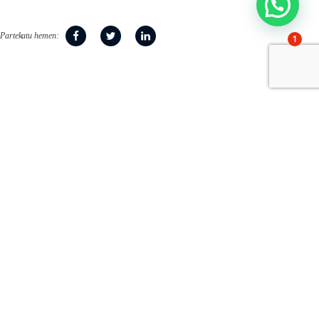
Partekatu hemen:
1
1951az geroztik familiek
bidelagun