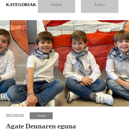
KATEGORIAK
Ikasleak
Kultura
2023/03/03
Globala
Agate Deunaren eguna