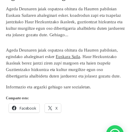
Ageda Deunaren jaiak ospatzea ohitura da Haurren pabiloian
Euskara Sailaren ahaleginari esker. koadrodun zapi eta txapelaz
jantzitako Haur Hezkuntzako ikasleek, guztiontzat hizkuntza eta
kultur murgiltze egun oso dibertigarria ahalbidetu duten jarduerez
eta jolasez gozatu dute. Gehiago...
Ageda Deunaren jaiak ospatzea ohitura da Haurren pabiloian,
egindako ahaleginari esker
Euskara Saila
. Haur Hezkuntzako
ikasleak berez jantzi ziren
zapi
margoen eta haien
txapela
Guztientzako hizkuntza eta kultur murgiltze egun oso
dibertigarria ahalbidetu duten jarduerez eta jolasez gozatu dute.
Informazio eta argazki gehiago sare sozialetan.
Comparte esto:
Facebook
X