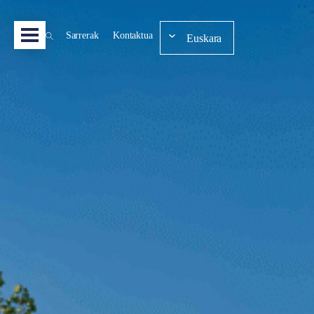
Sarrerak
Kontaktua
Euskara