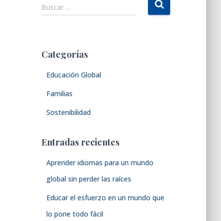
B
Buscar …
u
s
c
a
Categorías
r
:
Educación Global
Familias
Sostenibilidad
Entradas recientes
Aprender idiomas para un mundo
global sin perder las raíces
Educar el esfuerzo en un mundo que
lo pone todo fácil