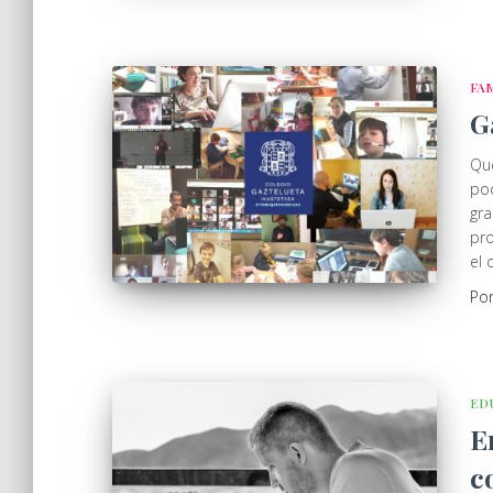
FA
G
Que
pod
gra
pro
el 
Po
ED
E
c