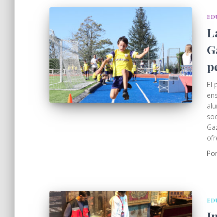
ED
L
G
p
El 
ens
alu
soc
Gaz
ofr
Po
ED
I