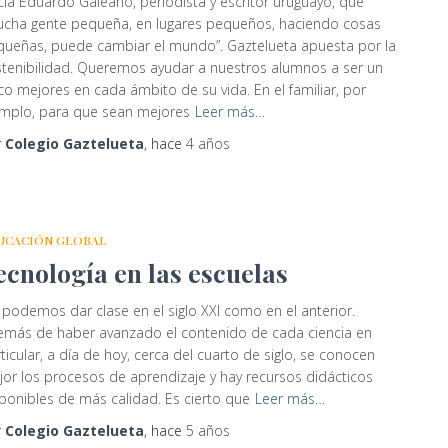
ía Eduardo Galeano, periodista y escritor uruguayo, que
ucha gente pequeña, en lugares pequeños, haciendo cosas
ueñas, puede cambiar el mundo”. Gaztelueta apuesta por la
tenibilidad. Queremos ayudar a nuestros alumnos a ser un
o mejores en cada ámbito de su vida. En el familiar, por
emplo, para que sean mejores
Leer más…
r
Colegio Gaztelueta
, hace
4 años
UCACIÓN GLOBAL
ecnología en las escuelas
podemos dar clase en el siglo XXI como en el anterior.
emás de haber avanzado el contenido de cada ciencia en
ticular, a día de hoy, cerca del cuarto de siglo, se conocen
or los procesos de aprendizaje y hay recursos didácticos
ponibles de más calidad. Es cierto que
Leer más…
r
Colegio Gaztelueta
, hace
5 años