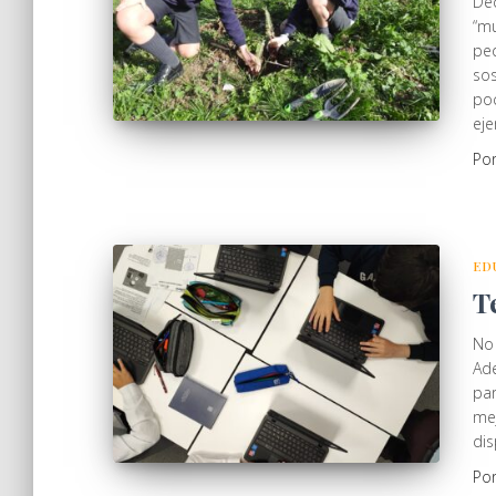
Dec
“m
peq
sos
poc
ej
Po
ED
T
No 
Ad
par
mej
dis
Po