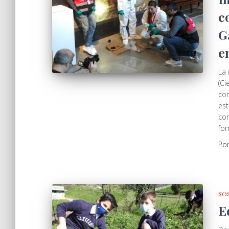
c
G
e
La 
(Ci
con
est
con
fom
Po
SO
E