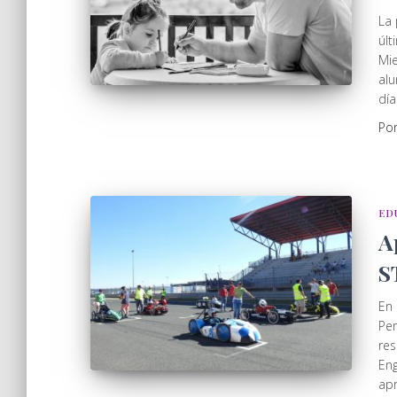
La 
últ
Mie
alu
día
Po
ED
A
S
En 
Pe
res
Eng
apr