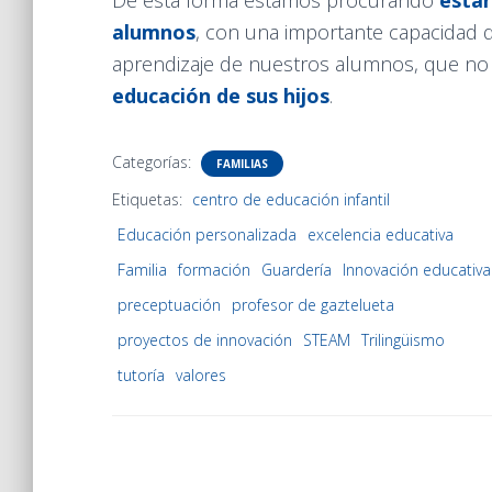
De esta forma estamos procurando
estar
alumnos
, con una importante capacidad 
aprendizaje de nuestros alumnos, que no
educación de sus hijos
.
Categorías:
FAMILIAS
Etiquetas:
centro de educación infantil
Educación personalizada
excelencia educativa
Familia
formación
Guardería
Innovación educativa
preceptuación
profesor de gaztelueta
proyectos de innovación
STEAM
Trilingüismo
tutoría
valores