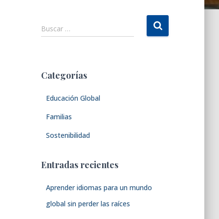
B
Buscar …
u
s
c
a
Categorías
r
:
Educación Global
Familias
Sostenibilidad
Entradas recientes
Aprender idiomas para un mundo
global sin perder las raíces