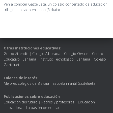
Ven a conocer Gaztelueta, un colegio concertado de educación
trilingüe ubicado en Leioa (Bizkaia).
Otras instituciones educativas
:
Grupo Attendis
|
Colegio Alborada
|
Colegio Orvalle
|
Centro
Educativo Fuenllana
|
Instituto Tecnológico Fuenllana
|
Colegio
Gaztelueta
Enlaces de interés
:
Mejores colegios de Bizkaia
|
Escuela infantil Gaztelueta
Publicaciones sobre educación
:
Educación del futuro
|
Padres y profesores
|
Educación
Innovadora
|
La pasión de educar