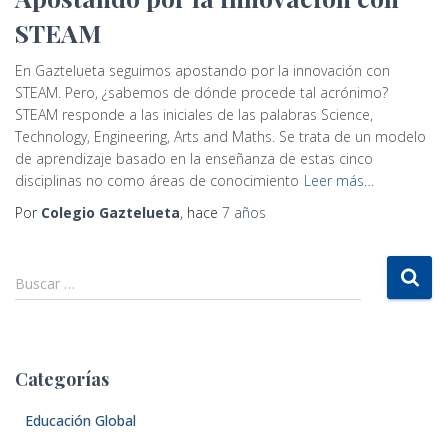
STEAM
En Gaztelueta seguimos apostando por la innovación con
STEAM. Pero, ¿sabemos de dónde procede tal acrónimo?
STEAM responde a las iniciales de las palabras Science,
Technology, Engineering, Arts and Maths. Se trata de un modelo
de aprendizaje basado en la enseñanza de estas cinco
disciplinas no como áreas de conocimiento
Leer más…
Por
Colegio Gaztelueta
, hace
7 años
B
Buscar …
u
s
c
a
Categorías
r
:
Educación Global