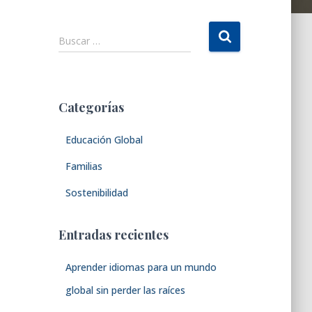
B
Buscar …
u
s
c
a
Categorías
r
:
Educación Global
Familias
Sostenibilidad
Entradas recientes
Aprender idiomas para un mundo
global sin perder las raíces