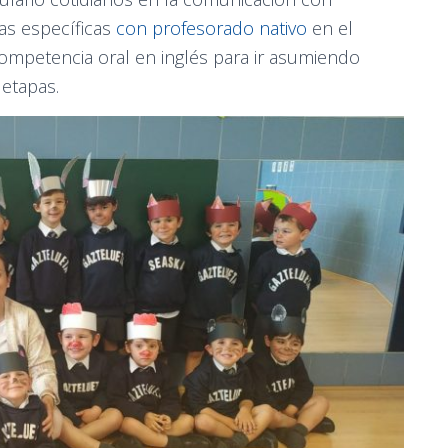
as específicas
con profesorado nativo
en el
ompetencia oral en inglés para ir asumiendo
 etapas.