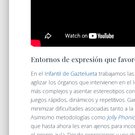
Entornos de expresión que favor
En el
Infantil de Gaztelueta
trabajamos las 
agilizar los órganos que intervienen en el 
más complejos y asentar estereotipos corre
juegos rápidos, dinámicos y repetitivos. G
minimizar dificultades asociadas tanto a l
Asimismo metodologías como
Jolly Phoni
que hasta ahora les eran ajenos para inco
el propio aula. Desde expresiones y vocab