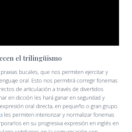
ecen el trilingüismo
praxias bucales, que nos permiten ejercitar y
lenguaje oral. Esto nos permitirá corregir fonemas
ctos de articulación a través de divertidos
anar en dicción les hará ganar en seguridad y
a expresión oral directa, en pequeño o gran grupo.
cs
les permiten interiorizar y normalizar fonemas
rporarlos en su progresiva expresión en inglés en
ulario cotidianos en la comunicación con