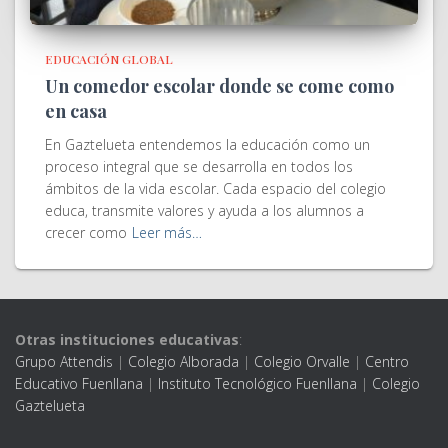
EDUCACIÓN GLOBAL
Un comedor escolar donde se come como
en casa
En Gaztelueta entendemos la educación como un
proceso integral que se desarrolla en todos los
ámbitos de la vida escolar. Cada espacio del colegio
educa, transmite valores y ayuda a los alumnos a
crecer como
Leer más…
Otras instituciones educativas
:
Grupo Attendis
|
Colegio Alborada
|
Colegio Orvalle
|
Centro
Educativo Fuenllana
|
Instituto Tecnológico Fuenllana
|
Colegio
Gaztelueta