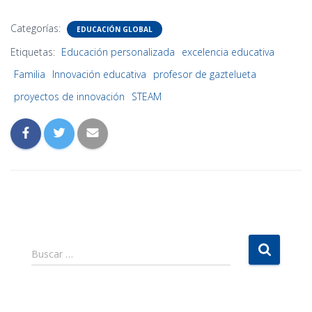
Categorías:
EDUCACIÓN GLOBAL
Etiquetas:
Educación personalizada
excelencia educativa
Familia
Innovación educativa
profesor de gaztelueta
proyectos de innovación
STEAM
B
Buscar …
u
s
c
a