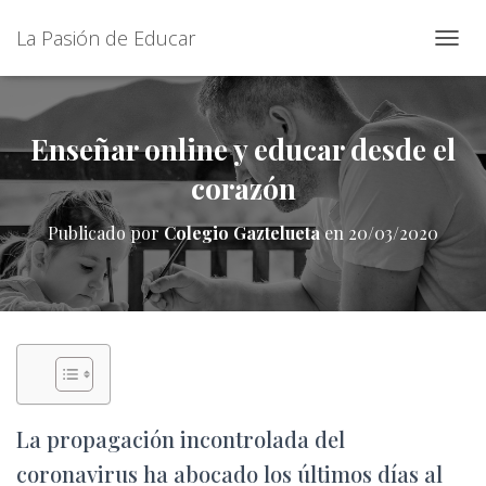
La Pasión de Educar
C
A
M
B
I
Enseñar online y educar desde el
A
corazón
R
M
O
Publicado por
Colegio Gaztelueta
en
20/03/2020
D
O
D
E
N
A
V
E
G
A
La propagación incontrolada del
C
I
coronavirus ha abocado los últimos días al