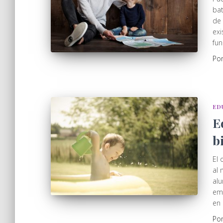
bat
de 
exi
fun
Po
ED
E
b
El 
al 
alu
emo
en 
Po