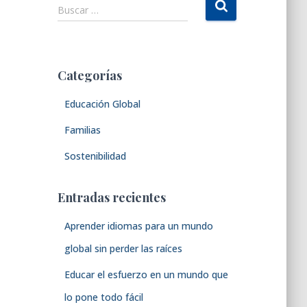
B
Buscar …
u
s
c
a
Categorías
r
:
Educación Global
Familias
Sostenibilidad
Entradas recientes
Aprender idiomas para un mundo
global sin perder las raíces
Educar el esfuerzo en un mundo que
lo pone todo fácil