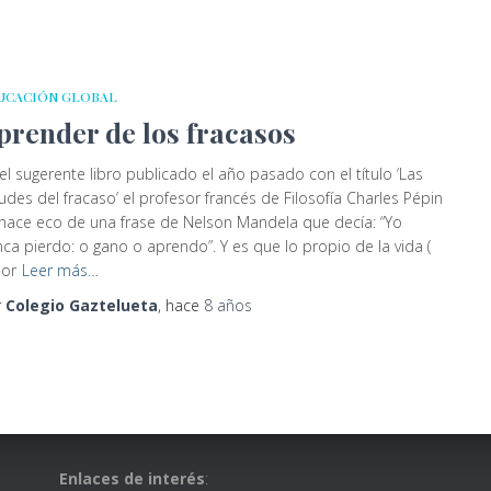
UCACIÓN GLOBAL
prender de los fracasos
el sugerente libro publicado el año pasado con el título ‘Las
tudes del fracaso’ el profesor francés de Filosofía Charles Pépin
hace eco de una frase de Nelson Mandela que decía: “Yo
ca pierdo: o gano o aprendo”. Y es que lo propio de la vida (
por
Leer más…
r
Colegio Gaztelueta
, hace
8 años
Enlaces de interés
: