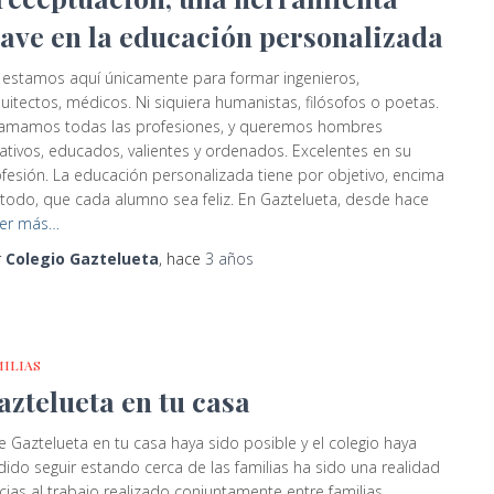
lave en la educación personalizada
estamos aquí únicamente para formar ingenieros,
uitectos, médicos. Ni siquiera humanistas, filósofos o poetas.
, amamos todas las profesiones, y queremos hombres
ativos, educados, valientes y ordenados. Excelentes en su
fesión. La educación personalizada tiene por objetivo, encima
todo, que cada alumno sea feliz. En Gaztelueta, desde hace
er más…
r
Colegio Gaztelueta
, hace
3 años
MILIAS
aztelueta en tu casa
 Gaztelueta en tu casa haya sido posible y el colegio haya
ido seguir estando cerca de las familias ha sido una realidad
cias al trabajo realizado conjuntamente entre familias,