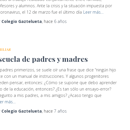
fesores y alumnos. Ante la crisis y la situación impuesta por
coronavirus, el 12 de marzo fue el último día
Leer más…
r
Colegio Gaztelueta
, hace
6 años
MILIAS
scuela de padres y madres
padres primerizos, se suele oír una frase que dice “ningún hijo
e con un manual de instrucciones. Y algunos progenitores
eden pensar, entonces: ¿Cómo se supone que debo aprender
o de la educación, entonces? ¿Es tan sólo un ensayo-error?
egunto a mis padres, a mis amigos? ¿Acaso tengo que
er más…
r
Colegio Gaztelueta
, hace
7 años