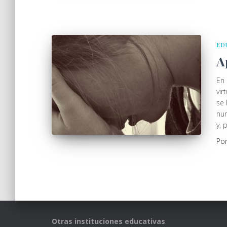
ED
A
En 
vir
se 
nun
y, 
Po
Otras instituciones educativas
: