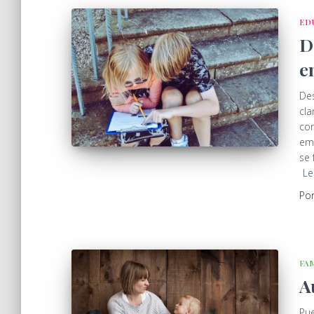
ED
D
e
Des
cla
con
emo
se 
Le
Po
FA
A
Pue