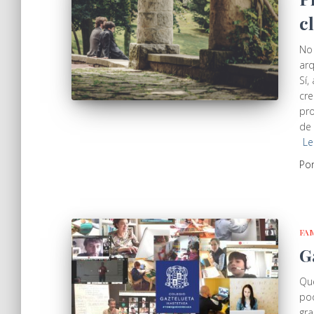
c
No 
arq
Sí
cre
pro
de 
Le
Po
FA
G
Que
pod
gra