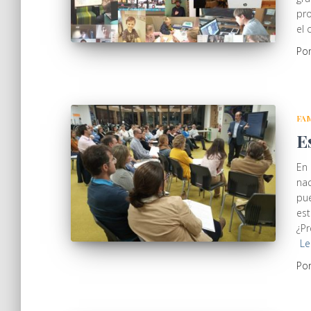
pro
el 
Po
FA
E
En 
nac
pu
est
¿Pr
Le
Po