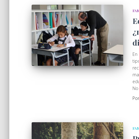
FA
E
¿
d
En 
tip
rec
may
edu
No
Po
FA
P