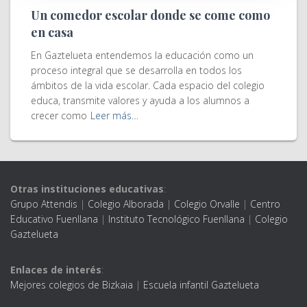
Un comedor escolar donde se come como
en casa
En Gaztelueta entendemos la educación como un
proceso integral que se desarrolla en todos los
ámbitos de la vida escolar. Cada espacio del colegio
educa, transmite valores y ayuda a los alumnos a
crecer como
Leer más…
Otras instituciones educativas
:
Grupo Attendis
|
Colegio Alborada
|
Colegio Orvalle
|
Centro
Educativo Fuenllana
|
Instituto Tecnológico Fuenllana
|
Colegio
Gaztelueta
Enlaces de interés
:
Mejores colegios de Bizkaia
|
Escuela infantil Gaztelueta