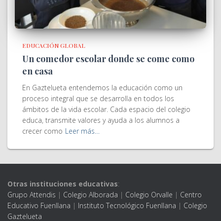
EDUCACIÓN GLOBAL
Un comedor escolar donde se come como
en casa
En Gaztelueta entendemos la educación como un
proceso integral que se desarrolla en todos los
ámbitos de la vida escolar. Cada espacio del colegio
educa, transmite valores y ayuda a los alumnos a
crecer como
Leer más…
Otras instituciones educativas
:
Grupo Attendis
|
Colegio Alborada
|
Colegio Orvalle
|
Centro
Educativo Fuenllana
|
Instituto Tecnológico Fuenllana
|
Colegio
Gaztelueta