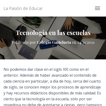
La Pasión de Educar
C
A
M
B
I
Tecnología en las escuelas
A
R
Publicado por
Colegio Gaztelueta
en
24/11/2021
M
O
D
O
D
E
No podemos dar clase en el siglo XXI como en el
N
anterior. Además de haber avanzado el contenido de
A
V
cada ciencia en particular, a día de hoy, cerca del cuarto
E
de siglo, se conocen mejor los procesos de aprendizaje
G
y hay recursos didácticos disponibles de más calidad. Es
A
C
cierto que la tecnología en la escuela, sólo por ser
I
novedosa no debe de aceptarse a ciegas, pero tampoco