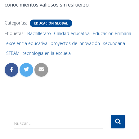
conocimientos valiosos sin esfuerzo.
Categorías:
EDUCACIÓN GLOBAL
Etiquetas:
Bachillerato
Calidad educativa
Educación Primaria
excelencia educativa
proyectos de innovación
secundaria
STEAM
tecnología en la escuela
B
Buscar …
u
s