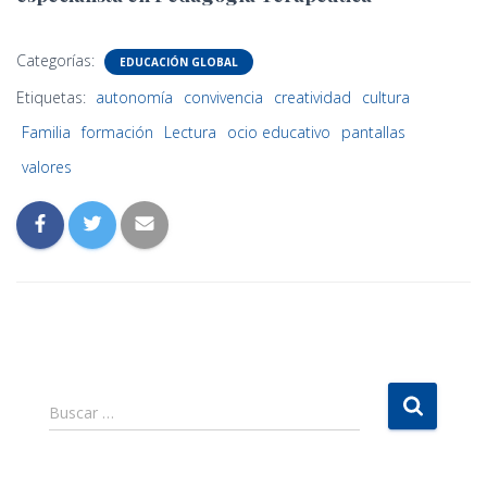
Categorías:
EDUCACIÓN GLOBAL
Etiquetas:
autonomía
convivencia
creatividad
cultura
Familia
formación
Lectura
ocio educativo
pantallas
valores
B
Buscar …
u
s
c