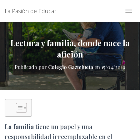
La Pasión de Educar
C
A
M
B
I
Lectura y familia, donde nace la
A
afición
R
M
O
Publicado por
Colegio Gaztelueta
en
15/04/2019
D
O
D
E
N
A
V
E
G
A
La familia
tiene un papel y una
C
I
responsabilidad irreemplazable en el