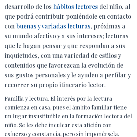
Ó
desarrollo de los
hábitos lectores
del niño, al
N
que podrá contribuir poniéndole en contacto
con
buenas y variadas lecturas
, próximas a
su mundo afectivo y a sus intereses; lecturas
que le hagan pensar y que respondan a sus
inquietudes, con una variedad de estilos y
contenidos que favorezcan la evolución de
sus gustos personales y le ayuden a perfilar y
recorrer su propio itinerario lector.
Familia y lectura. El interés por la lectura
comienza en casa, pues el ámbito familiar tiene
un lugar insustituible en la formación lectora del
niño. Se les debe inculcar esta afición con
esfuerzo y constancia, pero sin imponérsela.