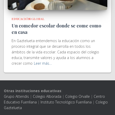
EDUCACIÓN GLOBAL
Un comedor escolar donde se come como
en casa
En Gaztelueta entendemos la educación como un
proceso integral que se desarrolla en todos los
ámbitos de la vida escolar. Cada espacio del colegio
educa, transmite valores y ayuda a los alumnos a
crecer como
Leer más…
Otras instituciones educativas
:
Grupo Attendis
|
Colegio Alborada
|
Colegio Orvalle
|
Centro
Educativo Fuenllana
|
Instituto Tecnológico Fuenllana
|
Colegio
Gaztelueta