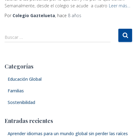
Semanalmente, desde el colegio se acude a cuatro
Leer más…
Por
Colegio Gaztelueta
, hace
8 años
B
Buscar …
u
s
c
a
Categorías
r
:
Educación Global
Familias
Sostenibilidad
Entradas recientes
Aprender idiomas para un mundo global sin perder las raíces