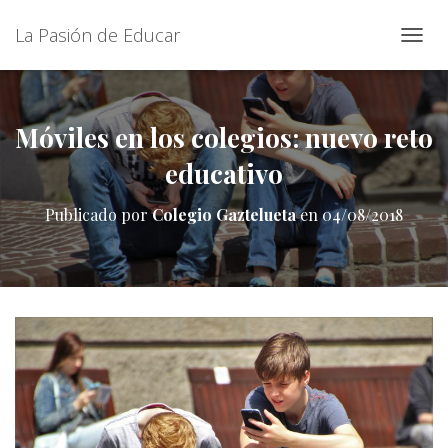
La Pasión de Educar
C
A
M
B
I
Móviles en los colegios: nuevo reto
A
educativo
R
M
O
Publicado por
Colegio Gaztelueta
en
04/08/2018
D
O
D
E
N
A
V
E
G
A
C
I