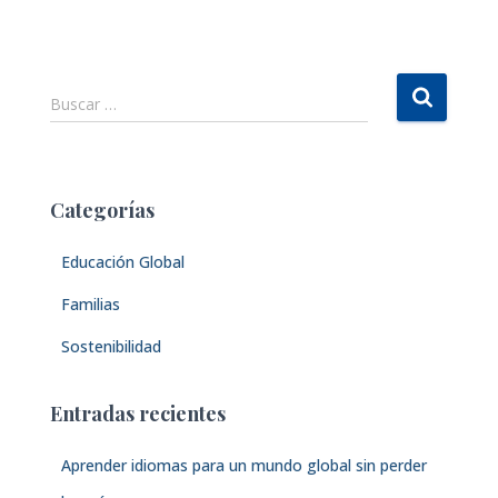
B
Buscar …
u
s
c
a
Categorías
r
:
Educación Global
Familias
Sostenibilidad
Entradas recientes
Aprender idiomas para un mundo global sin perder