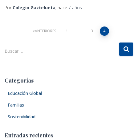
Por
Colegio Gaztelueta
, hace
7 años
Navegación
ANTERIORES
1
…
3
4
de
B
Buscar …
u
entradas
s
c
a
Categorías
r
:
Educación Global
Familias
Sostenibilidad
Entradas recientes