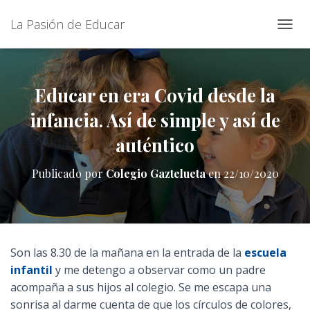
La Pasión de Educar
C
A
M
B
I
Educar en era Covid desde la
A
infancia. Así de simple y así de
R
M
auténtico
O
D
O
Publicado por
Colegio Gaztelueta
en
22/10/2020
D
E
N
A
V
E
Son las 8.30 de la mañana en la entrada de la
escuela
G
infantil
y me detengo a observar como un padre
A
C
acompaña a sus hijos al colegio. Se me escapa una
I
sonrisa al darme cuenta de que los círculos de colores,