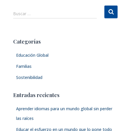
B
Buscar …
u
s
c
a
Categorías
r
:
Educación Global
Familias
Sostenibilidad
Entradas recientes
Aprender idiomas para un mundo global sin perder
las raíces
Educar el esfuerzo en un mundo que lo pone todo