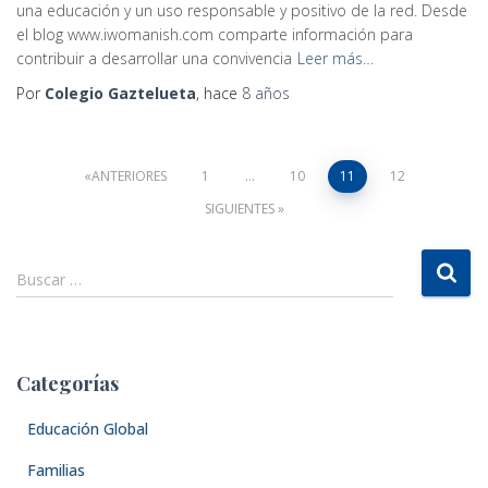
una educación y un uso responsable y positivo de la red. Desde
el blog www.iwomanish.com comparte información para
contribuir a desarrollar una convivencia
Leer más…
Por
Colegio Gaztelueta
, hace
8 años
Navegación
ANTERIORES
1
…
10
11
12
SIGUIENTES
de
B
entradas
Buscar …
u
s
c
a
Categorías
r
:
Educación Global
Familias