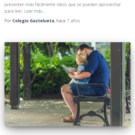
presenten más fácilmente ratos que se pueden aprovechar
para leer,
Leer más…
Por
Colegio Gaztelueta
, hace
7 años