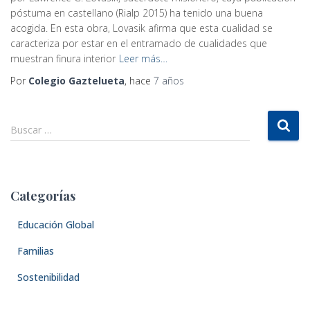
póstuma en castellano (Rialp 2015) ha tenido una buena
acogida. En esta obra, Lovasik afirma que esta cualidad se
caracteriza por estar en el entramado de cualidades que
muestran finura interior
Leer más…
Por
Colegio Gaztelueta
, hace
7 años
B
Buscar …
u
s
c
a
Categorías
r
:
Educación Global
Familias
Sostenibilidad