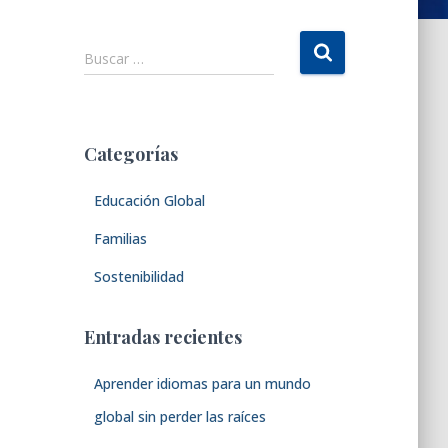
B
Buscar …
u
s
c
a
Categorías
r
:
Educación Global
Familias
Sostenibilidad
Entradas recientes
Aprender idiomas para un mundo
global sin perder las raíces