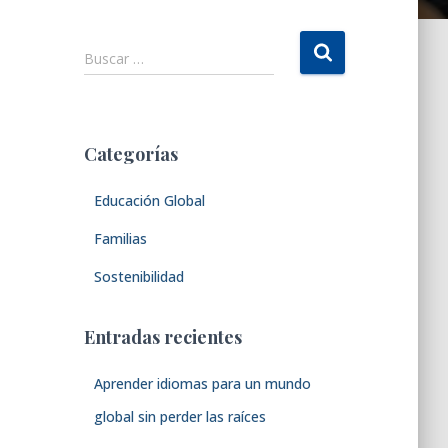
B
Buscar …
u
s
c
a
Categorías
r
:
Educación Global
Familias
Sostenibilidad
Entradas recientes
Aprender idiomas para un mundo
global sin perder las raíces