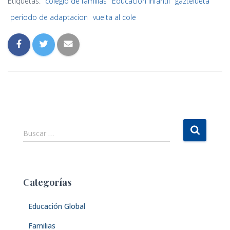
Etiquetas:
colegio de familias
Educación Infantil
gaztelueta
periodo de adaptacion
vuelta al cole
B
Buscar …
u
s
c
a
Categorías
r
:
Educación Global
Familias