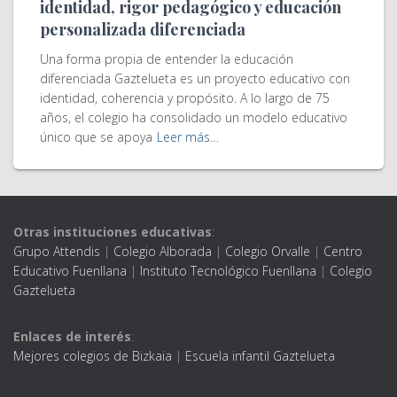
identidad, rigor pedagógico y educación
personalizada diferenciada
Una forma propia de entender la educación
diferenciada Gaztelueta es un proyecto educativo con
identidad, coherencia y propósito. A lo largo de 75
años, el colegio ha consolidado un modelo educativo
único que se apoya
Leer más…
Otras instituciones educativas
:
Grupo Attendis
|
Colegio Alborada
|
Colegio Orvalle
|
Centro
Educativo Fuenllana
|
Instituto Tecnológico Fuenllana
|
Colegio
Gaztelueta
Enlaces de interés
:
Mejores colegios de Bizkaia
|
Escuela infantil Gaztelueta