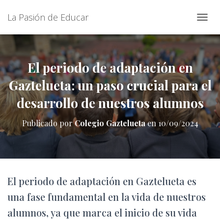
La Pasión de Educar
C
A
M
B
I
El periodo de adaptación en
A
Gaztelueta: un paso crucial para el
R
M
desarrollo de nuestros alumnos
O
D
O
Publicado por
Colegio Gaztelueta
en
10/09/2024
D
E
N
A
V
E
El periodo de adaptación en Gaztelueta es
G
A
una fase fundamental en la vida de nuestros
C
alumnos, ya que marca el inicio de su vida
I