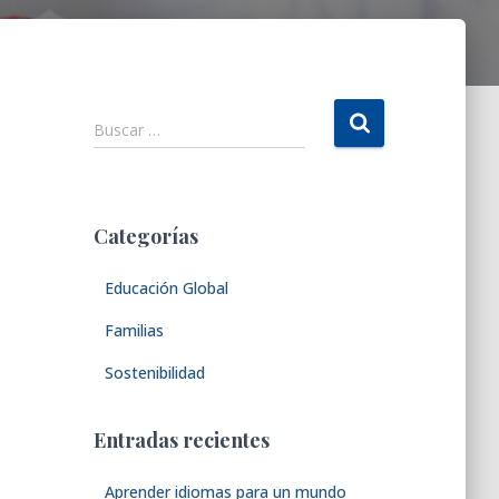
B
Buscar …
u
s
c
a
Categorías
r
:
Educación Global
Familias
Sostenibilidad
Entradas recientes
Aprender idiomas para un mundo