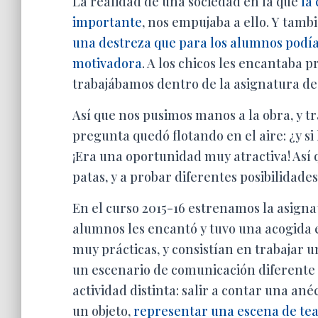
La realidad de una sociedad en la que
la
importante
, nos empujaba a ello. Y tamb
una destreza que para los alumnos podía
motivadora
. A los chicos les encantaba 
trabajábamos dentro de la asignatura d
Así que nos pusimos manos a la obra, y t
pregunta quedó flotando en el aire: ¿y s
¡Era una oportunidad muy atractiva! As
patas, y a probar diferentes posibilidades
En el curso 2015-16 estrenamos la asignatu
alumnos les encantó y tuvo una acogida e
muy prácticas, y consistían en trabajar 
un escenario de comunicación diferente
actividad distinta: salir a contar una an
un objeto,
representar una escena de te