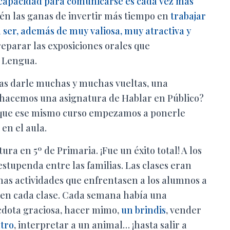
 capacidad para comunicarse es cada vez más
ién las ganas de invertir más tiempo en
trabajar
 ser, además de muy valiosa, muy atractiva y
preparar las exposiciones orales que
e Lengua.
ras darle muchas y muchas vueltas, una
i hacemos una asignatura de Hablar en Público?
í que ese mismo curso empezamos a ponerle
 en el aula.
ra en 5º de Primaria. ¡Fue un éxito total! A los
stupenda entre las familias. Las clases eran
unas actividades que enfrentasen a los alumnos a
 en cada clase. Cada semana había una
écdota graciosa, hacer mimo,
un brindis
, vender
atro
, interpretar a un animal… ¡hasta salir a