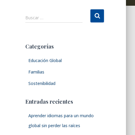
B
Buscar …
u
s
c
a
Categorías
r
:
Educación Global
Familias
Sostenibilidad
Entradas recientes
Aprender idiomas para un mundo
global sin perder las raíces