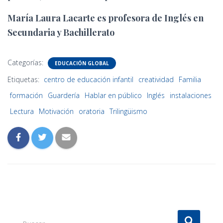
María Laura Lacarte es profesora de Inglés en
Secundaria y Bachillerato
Categorías:
EDUCACIÓN GLOBAL
Etiquetas:
centro de educación infantil
creatividad
Familia
formación
Guardería
Hablar en público
Inglés
instalaciones
Lectura
Motivación
oratoria
Trilingüismo
B