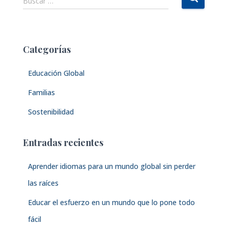
Buscar …
u
s
c
a
Categorías
r
:
Educación Global
Familias
Sostenibilidad
Entradas recientes
Aprender idiomas para un mundo global sin perder
las raíces
Educar el esfuerzo en un mundo que lo pone todo
fácil