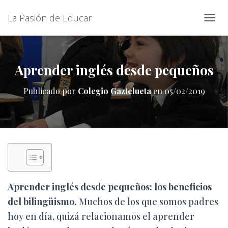
La Pasión de Educar
C
A
M
B
I
Aprender inglés desde pequeños
A
R
Publicado por
Colegio Gaztelueta
en
05/02/2019
M
O
D
O
D
E
N
A
V
E
Aprender inglés desde pequeños: los beneficios
G
del bilingüismo.
Muchos de los que somos padres
A
C
hoy en día, quizá relacionamos el aprender
I