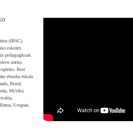
ko
ition (IBSC)
ako eskolen
tzia pedagogikoak
asleen arteko
 egiteko. Bost
tako ehunka eskola
uda, Brasil,
onia, Mexiko,
ovakia,
 Batua, Uruguai,