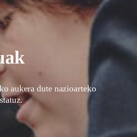
uak
ko aukera dute nazioarteko
statuz.