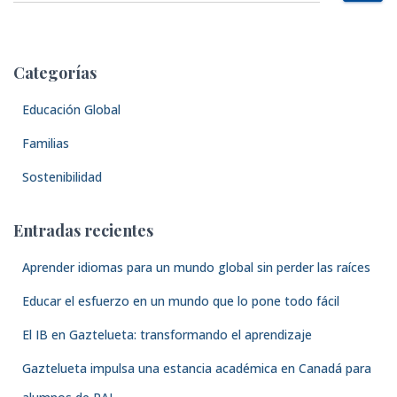
s
c
a
Categorías
r
:
Educación Global
Familias
Sostenibilidad
Entradas recientes
Aprender idiomas para un mundo global sin perder las raíces
Educar el esfuerzo en un mundo que lo pone todo fácil
El IB en Gaztelueta: transformando el aprendizaje
Gaztelueta impulsa una estancia académica en Canadá para