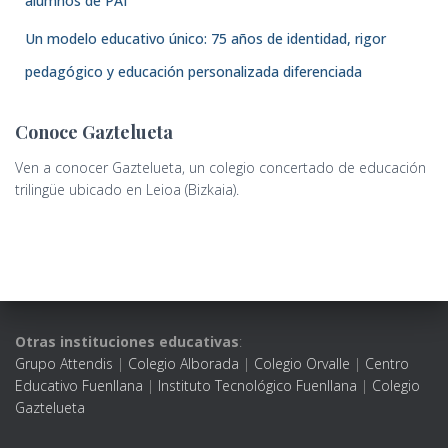
alumnos de PAI
Un modelo educativo único: 75 años de identidad, rigor
pedagógico y educación personalizada diferenciada
Conoce Gaztelueta
Ven a conocer Gaztelueta, un colegio concertado de educación
trilingüe ubicado en Leioa (Bizkaia).
Otras instituciones educativas
:
Grupo Attendis
|
Colegio Alborada
|
Colegio Orvalle
|
Centro
Educativo Fuenllana
|
Instituto Tecnológico Fuenllana
|
Colegio
Gaztelueta