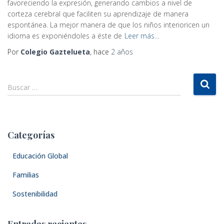
favoreciendo la expresión, generando cambios a nivel de
corteza cerebral que faciliten su aprendizaje de manera
espontánea. La mejor manera de que los niños interioricen un
idioma es exponiéndoles a éste de
Leer más…
Por
Colegio Gaztelueta
, hace
2 años
B
Buscar …
u
s
c
a
Categorías
r
:
Educación Global
Familias
Sostenibilidad
Entradas recientes