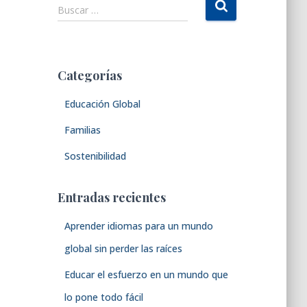
B
Buscar …
u
s
c
a
Categorías
r
:
Educación Global
Familias
Sostenibilidad
Entradas recientes
Aprender idiomas para un mundo
global sin perder las raíces
Educar el esfuerzo en un mundo que
lo pone todo fácil