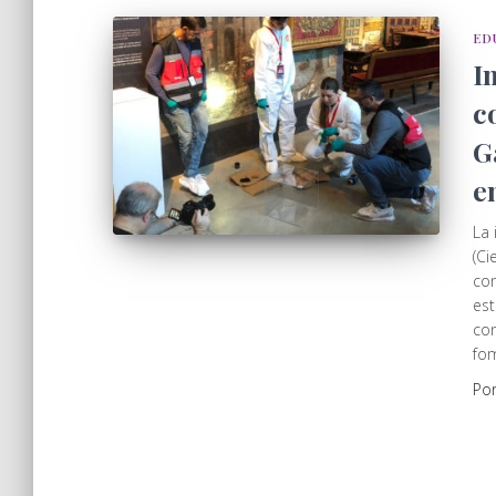
ED
I
c
G
e
La 
(Ci
con
est
con
fom
Po