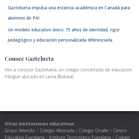
Gaztelueta impulsa una estancia académica en Canadá para
alumnos de PAI
Un modelo educativo único: 75 años de identidad, rigor
pedagógico y educación personalizada diferenciada
Conoce Gaztelueta
Ven a conocer Gaztelueta, un colegio concertado de educación
trilingüe ubicado en Leioa (Bizkaia).
Otras instituciones educativas
:
Grupo Attendis
|
Colegio Alborada
|
Colegio Orvalle
|
Centro
Educativo Fuenllana
|
Instituto Tecnológico Fuenllana
|
Colegio