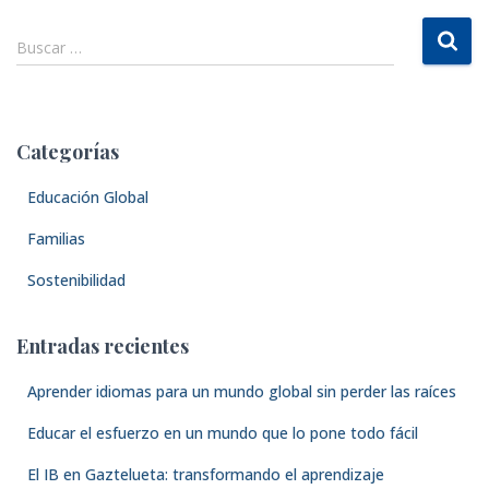
B
Buscar …
u
s
c
a
Categorías
r
:
Educación Global
Familias
Sostenibilidad
Entradas recientes
Aprender idiomas para un mundo global sin perder las raíces
Educar el esfuerzo en un mundo que lo pone todo fácil
El IB en Gaztelueta: transformando el aprendizaje