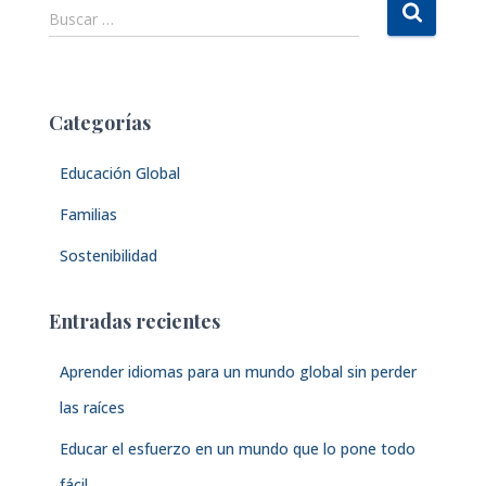
B
Buscar …
u
s
c
a
Categorías
r
:
Educación Global
Familias
Sostenibilidad
Entradas recientes
Aprender idiomas para un mundo global sin perder
las raíces
Educar el esfuerzo en un mundo que lo pone todo
fácil