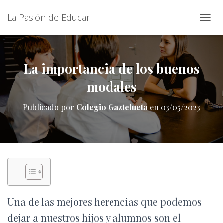
La Pasión de Educar
C
A
M
B
I
La importancia de los buenos
A
modales
R
M
O
Publicado por
Colegio Gaztelueta
en
03/05/2023
D
O
D
E
N
A
V
E
G
A
Una de las mejores herencias que podemos
C
I
dejar a nuestros hijos y alumnos son el