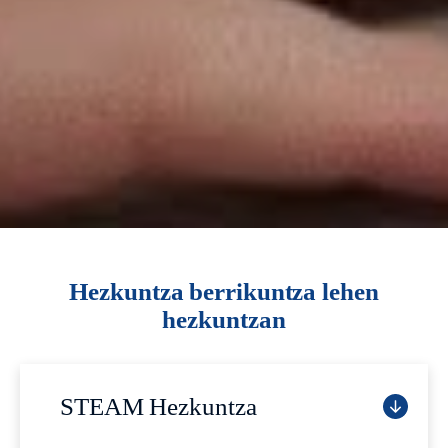
Hezkuntza berrikuntza lehen
hezkuntzan
STEAM Hezkuntza
STEAM hezkuntzaren aldeko apustua