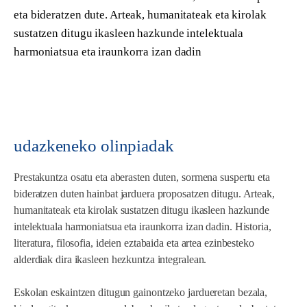
eta bideratzen dute. Arteak, humanitateak eta kirolak
sustatzen ditugu ikasleen hazkunde intelektuala
harmoniatsua eta iraunkorra izan dadin
udazkeneko olinpiadak
Prestakuntza osatu eta aberasten duten, sormena suspertu eta
bideratzen duten hainbat jarduera proposatzen ditugu. Arteak,
humanitateak eta kirolak sustatzen ditugu ikasleen hazkunde
intelektuala harmoniatsua eta iraunkorra izan dadin. Historia,
literatura, filosofia, ideien eztabaida eta artea ezinbesteko
alderdiak dira ikasleen hezkuntza integralean.
Eskolan eskaintzen ditugun gainontzeko jardueretan bezala,