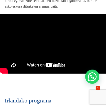
kirola egiteak zure seme-alaben heziketan laguntzea da, bertute
asko eskura ditzaketen eremua baita.
1
Irlandako programa