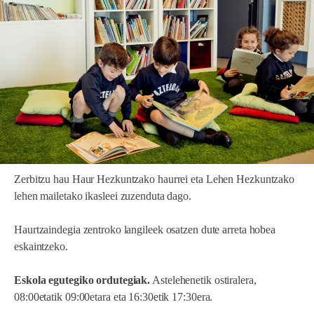
Zerbitzu hau Haur Hezkuntzako haurrei eta Lehen Hezkuntzako
lehen mailetako ikasleei zuzenduta dago.
Haurtzaindegia zentroko langileek osatzen dute arreta hobea
eskaintzeko.
Eskola egutegiko ordutegiak.
Astelehenetik ostiralera,
08:00etatik 09:00etara eta 16:30etik 17:30era.