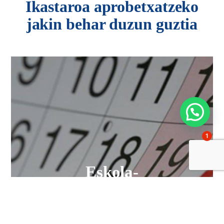
Ikastaroa aprobetxatzeko
jakin behar duzun guztia
1
Eskola-
egutegia