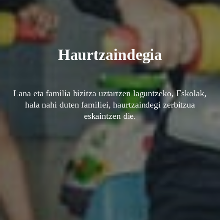
Haurtzaindegia
Lana eta familia bizitza uztartzen laguntzeko, Eskolak,
hala nahi duten familiei, haurtzaindegi zerbitzua
eskaintzen die.