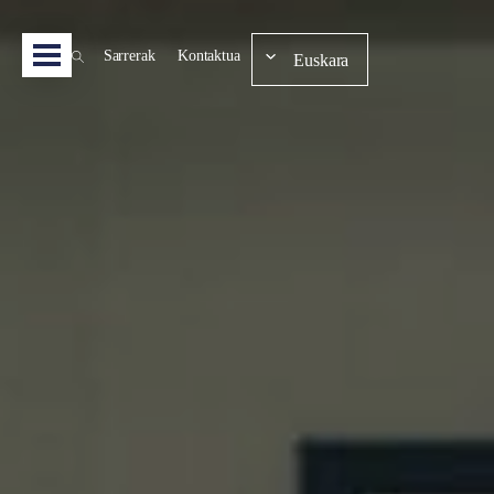
Sarrerak
Kontaktua
Euskara