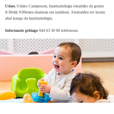
Udan.
Udako Campusean, haurtzaindegia eskainiko da goizez
8:30etik 9:00etara ekainean eta uztailean. Arratsaldez ere luzatu
ahal izango da haurtzaindegia.
Informazio gehiago
944 63 30 00 telefonoan.