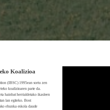
eko Koalizioa
ition (IBSC) 1995ean sortu zen
teko koalizioaren parte da.
ta hainbat herrialdetako ikasleen
tan lan egiteko. Bost
tako ehunka eskola daude