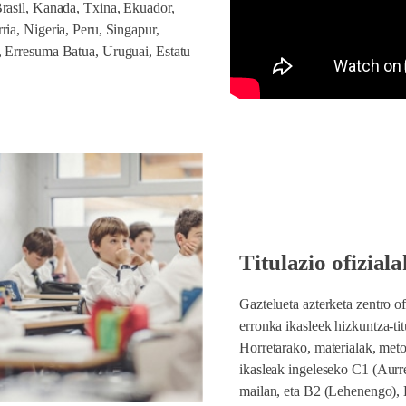
Brasil, Kanada, Txina, Ekuador,
ria, Nigeria, Peru, Singapur,
, Erresuma Batua, Uruguai, Estatu
Titulazio ofiziala
Gaztelueta azterketa zentro of
erronka ikasleek hizkuntza-tit
Horretarako, materialak, meto
ikasleak ingeleseko C1 (Aurrer
mailan, eta B2 (Lehenengo),