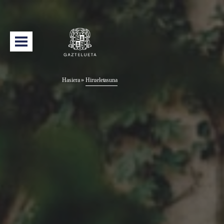
Hasiera
»
Hirueletasuna