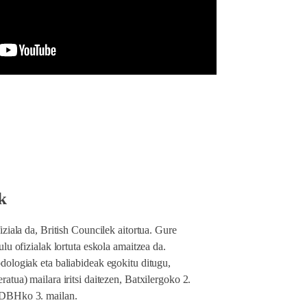
k
iziala da, British Councilek aitortua. Gure
ulu ofizialak lortuta eskola amaitzea da.
dologiak eta baliabideak egokitu ditugu,
atua) mailara iritsi daitezen, Batxilergoko 2.
 DBHko 3. mailan.