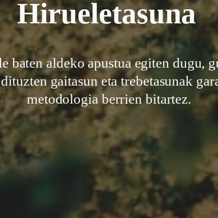
Hirueletasuna
le baten aldeko apustua egiten dugu, g
dituzten gaitasun eta trebetasunak gar
metodologia berrien bitartez.