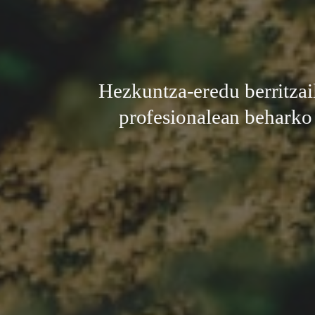
Hezkuntza-eredu berritzai
profesionalean beharko 