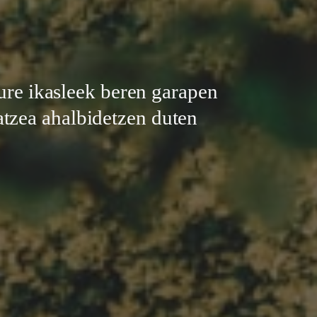
ure ikasleek beren garapen
atzea ahalbidetzen duten