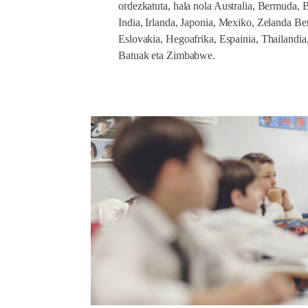
ordezkatuta, hala nola Australia, Bermuda, 
India, Irlanda, Japonia, Mexiko, Zelanda Ber
Eslovakia, Hegoafrika, Espainia, Thailandia
Batuak eta Zimbabwe.