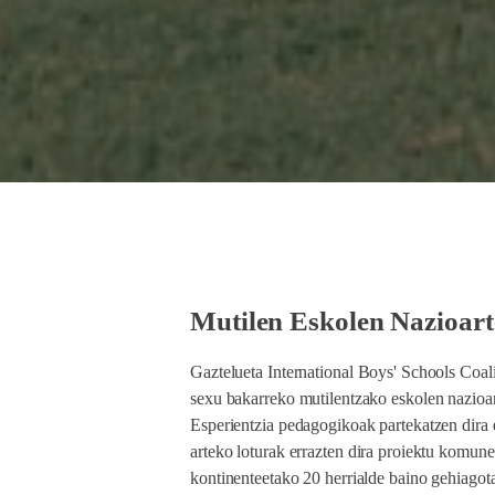
Mutilen Eskolen Nazioart
Gaztelueta International Boys' Schools Coal
sexu bakarreko mutilentzako eskolen nazioar
Esperientzia pedagogikoak partekatzen dira e
arteko loturak errazten dira proiektu komune
kontinenteetako 20 herrialde baino gehiago