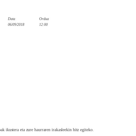
Data
Ordua
06/09/2018
12:00
oak ikustera eta zure haurraren irakasleekin hitz egiteko.