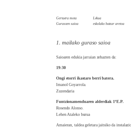
Gertaera mota
Lekua
Gurasoen saioa
eskolako batzar aretoa
1. mailako guraso saioa
Saioaren edukia jarraian zehazten da:
19:30
Ongi etorri ikastaro berri batera.
Imanol Goyarrola.
Zuzendaria
Funtzionamenduaren alderdiak 1ºE.P.
Rosendo Alonso.
Lehen Ataleko burua
Amaieran, taldea geletara jaitsiko da instalazi