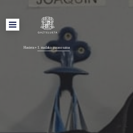
Hasiera
»
1. mailako guraso saioa