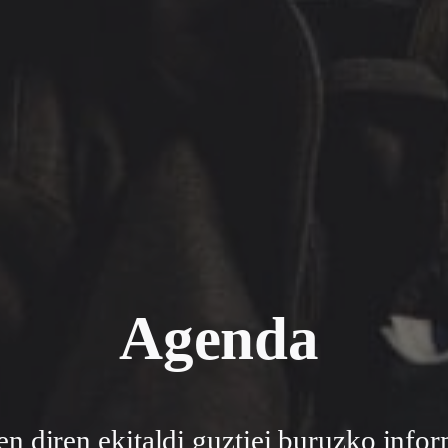
Agenda
en diren ekitaldi guztiei buruzko info