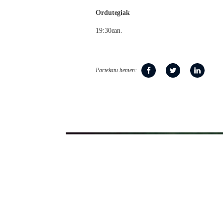
Ordutegiak
19:30ean.
Partekatu hemen: