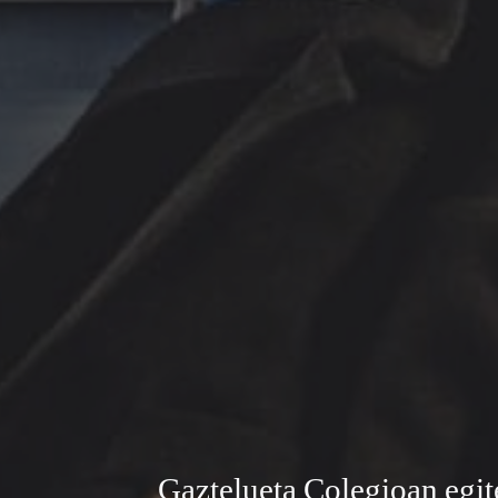
Gaztelueta Colegioan egit