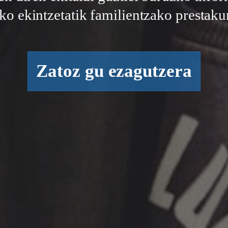
o ekintzetatik familientzako prestaku
Zatoz gu ezagutzera