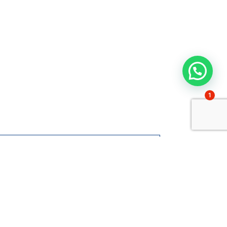
1
luetan ikasi?
arpenei buruz
go jakin nahi dut