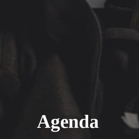
Agenda