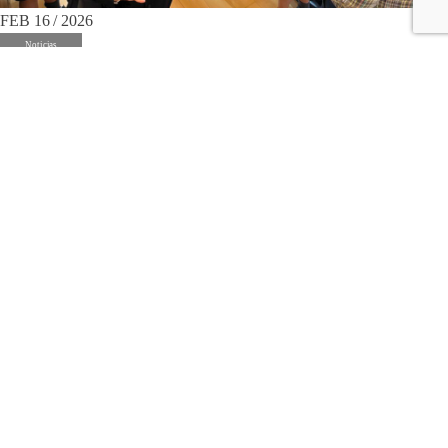
FEB 16 / 2026
Noticias
El alcalde de Leioa nos ayuda a descubrir "Cómo
nos organizamos"
Los alumnos de PEP 6 (3º EP) han visitado el Ayuntamiento de Leioa
dentro de la unidad de indagación “¿Cómo nos organizamos?”,
explorando la línea de indagación “el sistema político” y trabajando la
idea central: “La naturaleza y los seres humanos formamos parte de
sistemas que podemos conocer, representar y transformar.” Durante la
visita fueron recibidos...
Leer más >