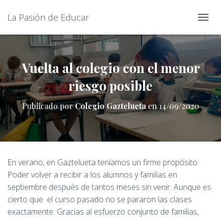
La Pasión de Educar
C
A
M
B
I
Vuelta al colegio con el menor
A
riesgo posible
R
M
O
Publicado por
Colegio Gaztelueta
en
14/09/2020
D
O
D
E
N
A
En verano, en Gaztelueta teníamos un firme propósito:
V
Poder volver a recibir a los alumnos y familias en
E
G
septiembre después de tantos meses sin venir. Aunque es
A
cierto que el curso pasado no se pararon las clases
C
exactamente. Gracias al esfuerzo conjunto de familias,
I