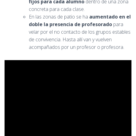
fijos para cada alumno
dentro de una zona
concreta para cada clase.
En las zonas de patio se ha
aumentado en el
doble la presencia de profesorado
para
velar por el no contacto de los grupos estables
de convivencia. Hasta allí van y vuelven
acompañados por un profesor o profesora.