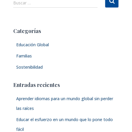
B
Buscar …
u
s
c
a
Categorías
r
:
Educación Global
Familias
Sostenibilidad
Entradas recientes
Aprender idiomas para un mundo global sin perder
las raíces
Educar el esfuerzo en un mundo que lo pone todo
fácil