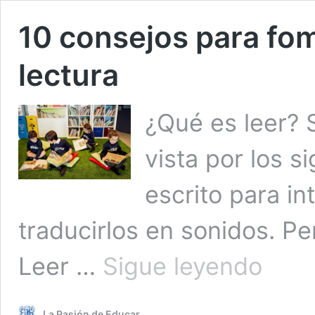
10 consejos para fom
lectura
¿Qué es leer? 
vista por los s
escrito para i
traducirlos en sonidos. P
10
Leer …
Sigue leyendo
consejos
para
fomentar
La Pasión de Educar
el